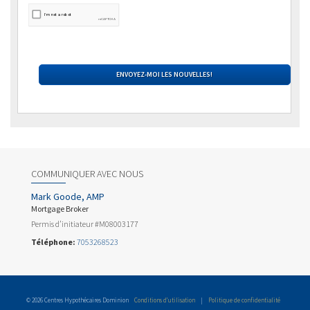
COMMUNIQUER AVEC NOUS
Mark Goode, AMP
Mortgage Broker
Permis d’initiateur #M08003177
Téléphone:
7053268523
© 2026 Centres Hypothécaires Dominion
Conditions d’utilisation
|
Politique de confidentialité