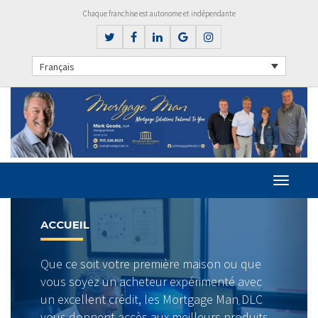
Chaque franchise est autonome et indépendante
Français
Previous
Next
TAUX ACTUELS
it votre première maison ou que
DURÉE
TAUX
BANCAIRES
z un acheteur expérimenté avec
6 Mois
7.89%
ent crédit, les Mortgage Man DLC
1 Année
6.15%
ent accès aux meilleurs produits
2 Ans
5.44%